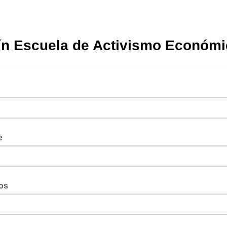
ín Escuela de Activismo Económ
e
os